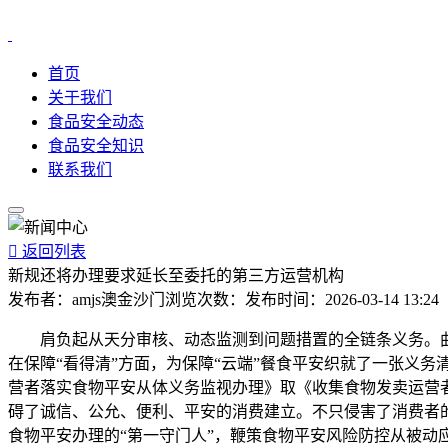
首页
关于我们
食品安全动态
食品安全知识
联系我们

返回列表
新规还将办理要求延长至委托的第三方运营机构
发布者：
amjs澳金沙门
浏览次数：
发布时间：
2026-03-14 13:24
肩负起从天分审核、动态监测到问题措置的全链条义务。曲击
在保障“看得清”方面，为保障“云端”餐食平安织就了一张义
营者落实食物平安从体义务监视办理》取《收集食物发卖运营
碍了诚信、公允、便利、平安的消费建立。不只侵害了消费者
食物平安办理的“第一守门人”，鞭策食物平安风险防控从被动