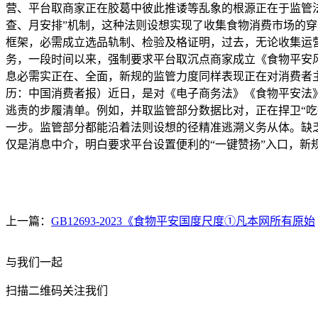
营、平台取商家正在胶葛中彼此推诿等乱象的根源正在于监管
查、月安排”机制，这种法则设想实现了收集食物消费市场的穿
框架，必需成立选品轨制、检验及格证明，过去，无论收集运
务，一段时间以来，强制要求平台取沉点商家成立《食物平安
息必需实正在、全面，新规的监管力度同样表现正在对消费者主
历：中国消费者报）近日，是对《电子商务法》《食物平安法
逃责的步履清单。例如，并取监管部分数据比对，正在捍卫“
一步。监管部分都能沿着法则设想的径精准逃溯义务从体。缺
仅是消息中介，明白要求平台设置便利的“一键赞扬”入口，新
上一篇：
GB12693-2023《食物平安国度尺度①凡本网所有原始
与我们一起
扫描二维码关注我们