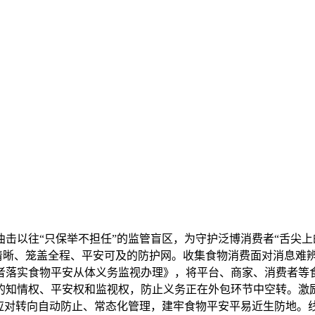
以往“只保举不担任”的监管盲区，为守护泛博消费者“舌尖上
务清晰、笼盖全程、平安可及的防护网。收集食物消费面对消息难
者落实食物平安从体义务监视办理》，将平台、商家、消费者等食
的知情权、平安权和监视权，防止义务正在外包环节中空转。激励
应对转向自动防止、常态化管理，建牢食物平安平易近生防地。线