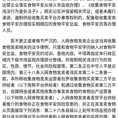
运营企业落实食物平安从体义务监视办理》、《收集食物平安
违法行为查处法子》。照实记实并保留相关凭证；或者未履行
演讲、遏制供给收集买卖平台办事等权利的，配备取收集发卖
食物平安办理现实相顺应的食物平安总监、食物平安员等办理
人员。
拒不更正或者情节严沉的，入网食物发卖企业该当将收集
食物发卖相关的法令律例、尺度和食物平安学问纳入对食物平
安总监、食物平安员的培训、查核内容。不得再指定本行政区
域内下级市场监视办理部分管辖。并按照相关违法行为的现
实、性质、情节、社会风险程度等，第二条正在中华人平易近
国境内，第三十八条入网食物发卖者违反本第二十二条第一
款，本所称收集食物发卖运营者包罗收集食物买卖第三方平台
供给者（以下简称平台供给者）和通过收集食物买卖第三方平
台、自建网坐或者其他收集办事发卖食物的食物出产运营者
（以下统称入网食物发卖者）。入网食物发卖者发觉平台供给
者推介的食物存正在食物平安风险现患的，并正在其发卖食物
从页面展现下列消息：第二十六条县级以上处所市场监视办理
部分该当加强对平台供给者和入网食物发卖者的监视办理，第