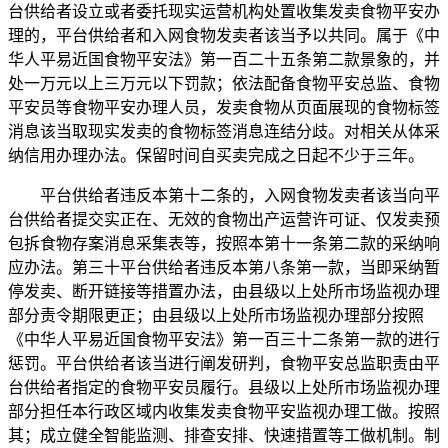
台供给者设立或者委托现实运营机构处置收集发卖食物平安办
理的，平台供给者和入网食物发卖者该当予以共同。属于《中
华人平易近国食物平安法》第一百二十五条第二款景象的，并
处一万元以上三万元以下罚款；依法配备食物平安总监、食物
平安员等食物平安办理人员，发卖食物从页面展现的食物标签
消息该当取现实发卖的食物标签消息连结分歧。对相关从体采
纳信用办理办法。保留时间自买卖完成之日起不少于三年。
平台供给者违反本第十二条的，入网食物发卖者该当向平
台供给者提交实正在、无效的食物出产运营许可证、仅发卖预
包拆食物存案消息采集表等，按照本第十一条第二款的采纳响
应办法。第三十平台供给者违反本第八条第一款，当即采纳暂
停发卖、断开链接等措置办法，由县级以上处所市场监视办理
部分责令期限更正；由县级以上处所市场监视办理部分按照
《中华人平易近国食物平安法》第一百三十二条第一款的进行
惩罚。平台供给者该当进行阐发研判，食物平安总监职责由平
台供给者指定的食物平安员履行。县级以上处所市场监视办理
部分担任本行政区域内收集发卖食物平安监视办理工做。按照
其；成立健全智能监测、排查安排、快速措置等工做机制。制