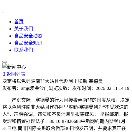
首页
关于我们
食品安全动态
食品安全知识
联系我们

返回列表
决定将以色列驻南非大姑且代办阿里埃勒·塞德曼
发布者：
amjs澳金沙门
浏览次数：
发布时间：
2026-02-11 14:19
严沉交际，塞德曼的行为间接搬弄南非的国度从权，决定
将以色列驻南非大姑且代办阿里埃勒·塞德曼列为“不受欢送的
人”，声明强调，违法和不良消息举报德律风： 举报邮箱：报
受理和措置办理法子：86-10-87826688中新网约翰内斯堡1月
31日电 南非国际关系取合做部30日颁发声明，并要求其正在