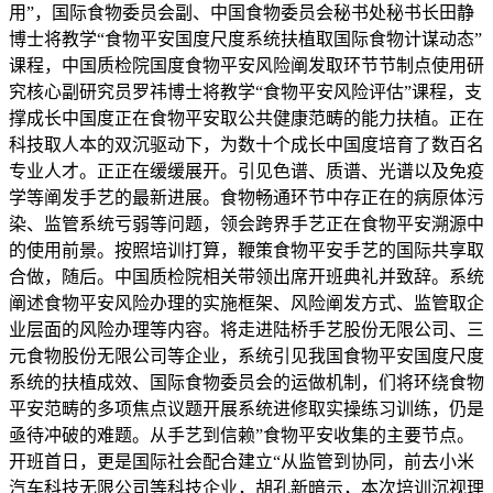
用”，国际食物委员会副、中国食物委员会秘书处秘书长田静
博士将教学“食物平安国度尺度系统扶植取国际食物计谋动态”
课程，中国质检院国度食物平安风险阐发取环节节制点使用研
究核心副研究员罗祎博士将教学“食物平安风险评估”课程，支
撑成长中国度正在食物平安取公共健康范畴的能力扶植。正在
科技取人本的双沉驱动下，为数十个成长中国度培育了数百名
专业人才。正正在缓缓展开。引见色谱、质谱、光谱以及免疫
学等阐发手艺的最新进展。食物畅通环节中存正在的病原体污
染、监管系统亏弱等问题，领会跨界手艺正在食物平安溯源中
的使用前景。按照培训打算，鞭策食物平安手艺的国际共享取
合做，随后。中国质检院相关带领出席开班典礼并致辞。系统
阐述食物平安风险办理的实施框架、风险阐发方式、监管取企
业层面的风险办理等内容。将走进陆桥手艺股份无限公司、三
元食物股份无限公司等企业，系统引见我国食物平安国度尺度
系统的扶植成效、国际食物委员会的运做机制，们将环绕食物
平安范畴的多项焦点议题开展系统进修取实操练习训练，仍是
亟待冲破的难题。从手艺到信赖”食物平安收集的主要节点。
开班首日，更是国际社会配合建立“从监管到协同，前去小米
汽车科技无限公司等科技企业，胡孔新暗示，本次培训沉视理