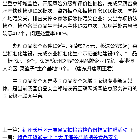
出重点领域监管，开展风险分级和评价性抽检，完成果蔬畜禽
水产快速检测1326批次，监督抽查和抽检任务1610批次。严控
产地污染关，排查关停38家涉镉涉铊污染企业；突出专项执法
检查，检查各类食品生产经营主体1762户次，发现并处置风险
隐患412个，问题处置率100%。
办理食品安全案件139件，罚款57万元，移送公安5起；突
出标准化建设，完成农业标准化生产示范基地建设6个、“二品
一标”认证19个，认定“永州之野”公用品牌企业15家、粤港澳
大湾区“菜篮子”生产基地19个。（唐东升唐明王君）
中国食品安全网是我国食品安全领域国家级专业新闻媒
体。是当前我国食品安全领域获得互联网新闻信息服务许可的
国家级互联网平台。
上一篇：
福州长乐区开展食品抽检合格备份样品捐赠活动
下
一篇：
特色年货通关“忙” 大连海关严格把关食品安全