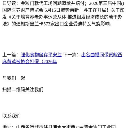
日导读：金粒门就代工场问题道歉并赔付；2026第三届中国()
国际医养财产博览会 5月15日聚势启新！胜正在开局！关于印
发《关于培育养老办事运营从体 推进银发经济成长的若干办
法》的通知斯里兰卡573家出口企业受迪特瓦气旋影响，
上一篇：
强化食物储存平安监
下一篇：
出名曲播间带货皖西
麻黄鸡被协会打假（2026年
与我们一起
扫描二维码关注我们
联系我们
地址：山西省运城市绛县涑水大街西amjs澳金沙门工业园