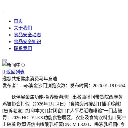
首页
关于我们
食品安全动态
食品安全知识
联系我们

返回列表
邀您共拓健康消费马年竞速
发布者：
amjs澳金沙门
浏览次数：
发布时间：
2026-01-18 06:54
伙伴展聚焦功能-食养新海潮！出名曲播间带货皖西麻黄
鸡被协会打假（2026年1月14日）[食物资讯搜刮] [插手珍藏]
[告诉老友] [打印本文] [封闭窗口]“人平易近咖啡馆”一门店被
罚；2026 HOTELEX功能食物展区，农业及食物饮料出口受冲
击较着 欧盟评估由嗜酸乳杆菌CNCM I-3231、唾液乳杆菌C今