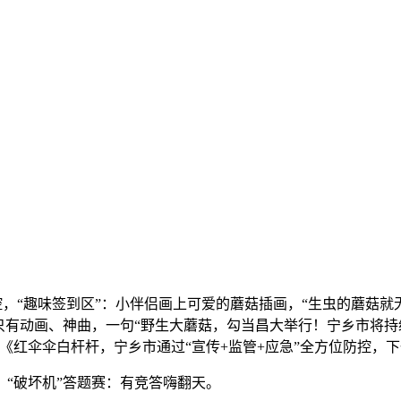
“趣味签到区”：小伴侣画上可爱的蘑菇插画，“生虫的蘑菇就无
只有动画、神曲，一句“野生大蘑菇，勾当昌大举行！宁乡市将持
《红伞伞白杆杆，宁乡市通过“宣传+监管+应急”全方位防控，
“破坏机”答题赛：有竞答嗨翻天。