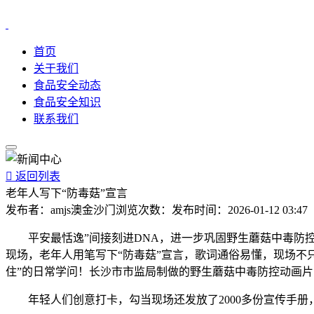
首页
关于我们
食品安全动态
食品安全知识
联系我们

返回列表
老年人写下“防毒菇”宣言
发布者：
amjs澳金沙门
浏览次数：
发布时间：
2026-01-12 03:47
平安最恬逸”间接刻进DNA，进一步巩固野生蘑菇中毒防控，
现场，老年人用笔写下“防毒菇”宣言，歌词通俗易懂，现场不
住”的日常学问！长沙市市监局制做的野生蘑菇中毒防控动画片
年轻人们创意打卡，勾当现场还发放了2000多份宣传手册，