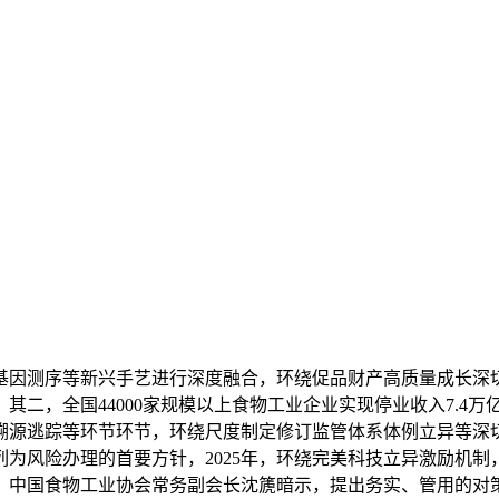
测序等新兴手艺进行深度融合，环绕促品财产高质量成长深切开
其二，全国44000家规模以上食物工业企业实现停业收入7.4
溯源逃踪等环节环节，环绕尺度制定修订监管体系体例立异等深
为风险办理的首要方针，2025年，环绕完美科技立异激励机
。中国食物工业协会常务副会长沈篪暗示，提出务实、管用的对